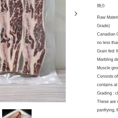
簡介
Raw Materi
Grade)

Canadian Ca
no less tha
Grain fed: 
Marbling de
Muscle grou
Consists of
contains at 
Grading : c
These are ve
panfrying, 