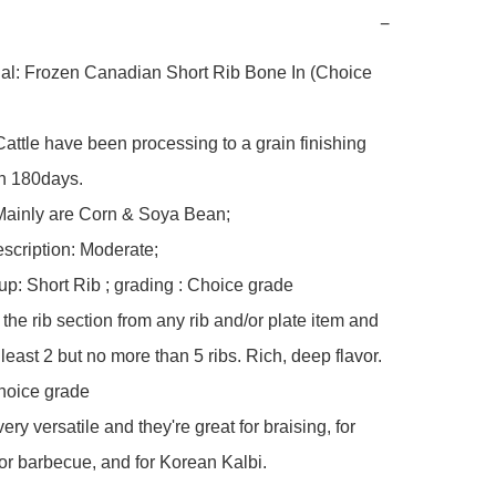
−
al: Frozen Canadian Short Rib Bone In (Choice 
ttle have been processing to a grain finishing 
n 180days.

Mainly are Corn & Soya Bean;

scription: Moderate;

p: Short Rib ; grading : Choice grade

 the rib section from any rib and/or plate item and 
least 2 but no more than 5 ribs. Rich, deep flavor. 
hoice grade

ry versatile and they're great for braising, for 
for barbecue, and for Korean Kalbi.
