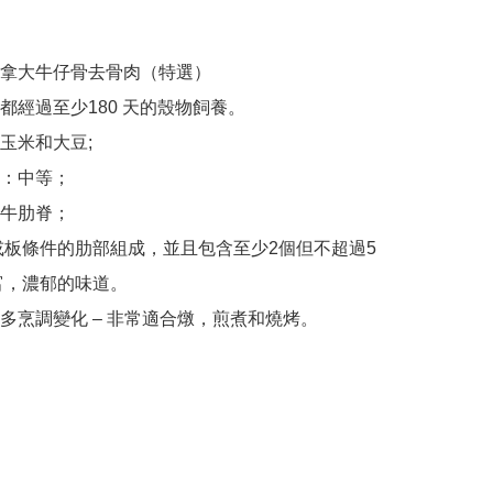
拿大牛仔骨去骨肉（特選）

都經過至少180 天的殼物飼養。

玉米和大豆;

：中等；

牛肋脊；

或板條件的肋部組成，並且包含至少2個但不超過5
富，濃郁的味道。

多烹調變化 – 非常適合燉，煎煮和燒烤。