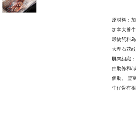
原材料：加
加拿大養牛
殼物飼料為
大理石花紋
肌肉組織：
由肋條和/
個肋。 豐
牛仔骨有很