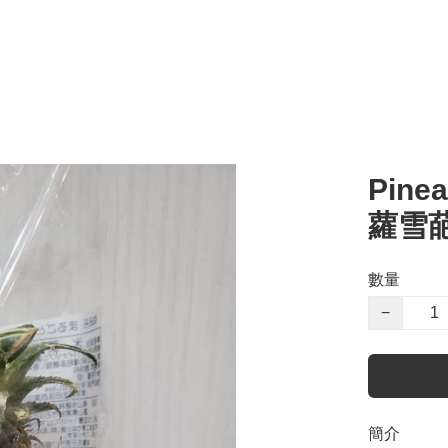
Pinea
蘿雪葩
數量
−
簡介