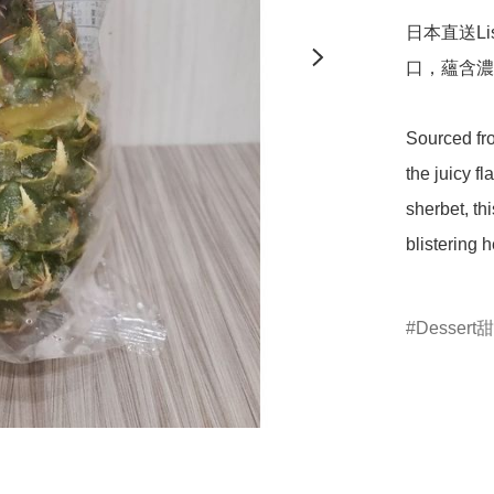
日本直送Li
口，蘊含濃
Sourced fr
the juicy f
sherbet, thi
blistering h
Dessert